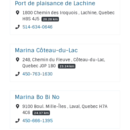
Port de plaisance de Lachine
1800 Chemin des Iroquois , Lachine, Quebec
H8S 4J5
20.28 km
514-634-0646
Marina Côteau-du-Lac
248, Chemin du Fleuve , Côteau-du-Lac,
Quebec J0P 1B0
23.24 km
450-763-1630
Marina Bo Bi No
9100 Boul. Mille-Îles , Laval, Quebec H7A
4C6
24.37 km
450-666-1395