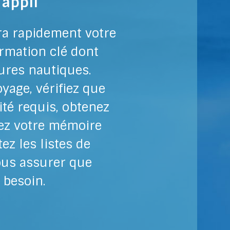
l’appli
ra rapidement votre
ormation clé dont
ures nautiques.
yage, vérifiez que
té requis, obtenez
sez votre mémoire
ez les listes de
ous assurer que
 besoin.