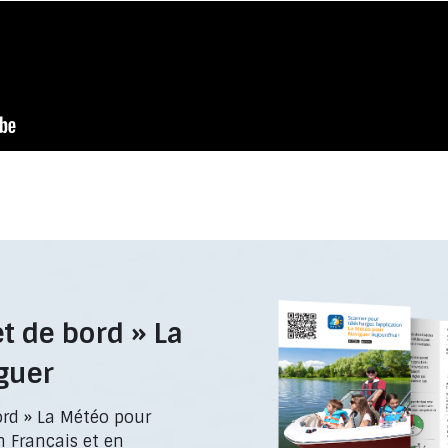
t de bord » La
guer
ord » La Météo pour
n Français et en