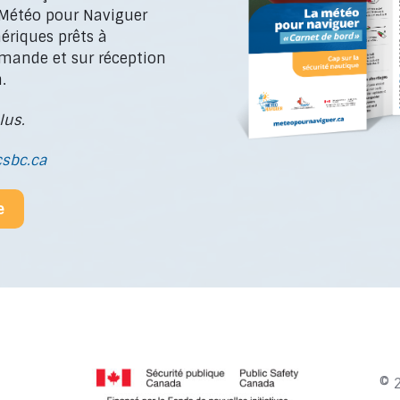
 Météo pour Naviguer
ériques prêts à
mande et sur réception
.
lus.
sbc.ca
e
© 