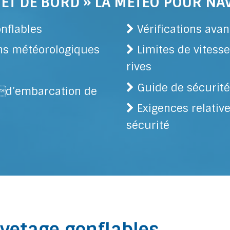
NET DE BORD » LA MÉTÉO POUR NA
nflables
Vérifications avan
ons météorologiques
Limites de vitess
rives
Guide de sécurit
d’embarcation de
Exigences relativ
sécurité