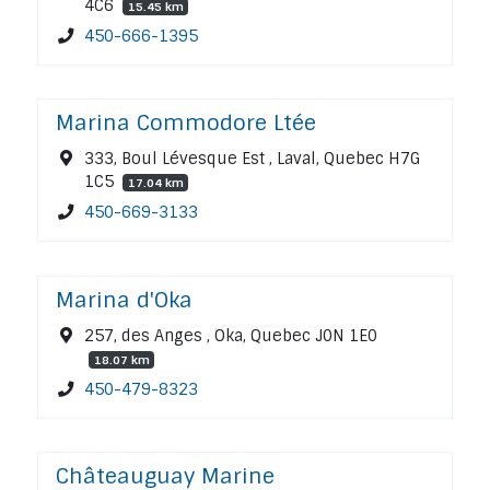
4C6
15.45 km
450-666-1395
Marina Commodore Ltée
333, Boul Lévesque Est , Laval, Quebec H7G
1C5
17.04 km
450-669-3133
Marina d'Oka
257, des Anges , Oka, Quebec J0N 1E0
18.07 km
450-479-8323
Châteauguay Marine