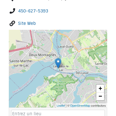
450-627-5393
Site Web
+
−
Leaflet
| ©
OpenStreetMap
contributors