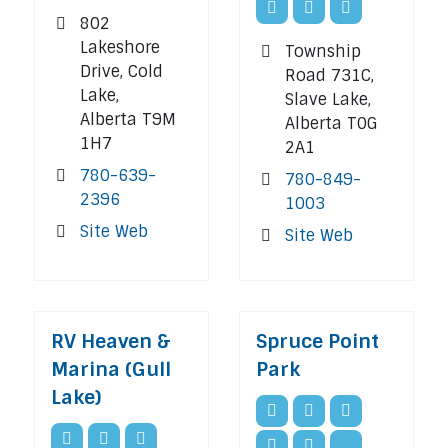
802
Lakeshore
Township
Drive, Cold
Road 731C,
Lake,
Slave Lake,
Alberta T9M
Alberta T0G
1H7
2A1
780-639-
780-849-
2396
1003
Site Web
Site Web
RV Heaven &
Spruce Point
Marina (Gull
Park
Lake)