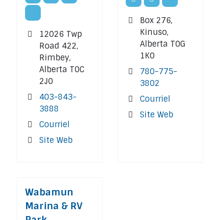
Box 276,
Kinuso,
12026 Twp
Alberta T0G
Road 422,
1K0
Rimbey,
Alberta T0C
780-775-
2J0
3802
403-843-
Courriel
3888
Site Web
Courriel
Site Web
Wabamun
Marina & RV
Park