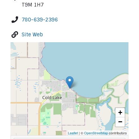
T9M 1H7
780-639-2396
Site Web
+
−
Leaflet
| ©
OpenStreetMap
contributors