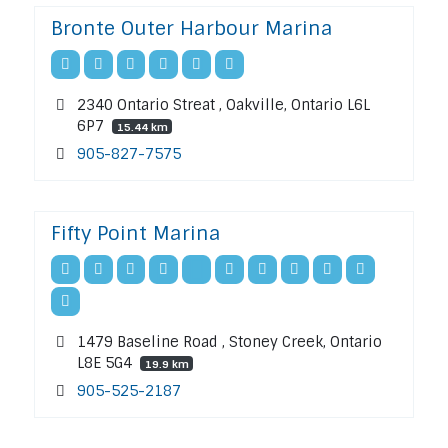
Bronte Outer Harbour Marina
2340 Ontario Streat , Oakville, Ontario L6L
6P7
15.44 km
905-827-7575
Fifty Point Marina
1479 Baseline Road , Stoney Creek, Ontario
L8E 5G4
19.9 km
905-525-2187