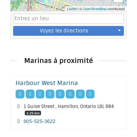
Leaflet
| ©
OpenStreetMap
contributors
Voyez les directions
Marinas à proximité
Harbour West Marina
1 Guise Street , Hamilton, Ontario L8L 8B4
3.25 km
905-525-3622