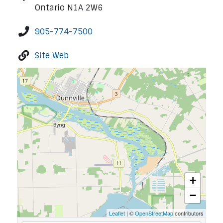
Ontario N1A 2W6
905-774-7500
Site Web
+
−
Leaflet
| ©
OpenStreetMap
contributors