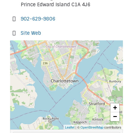
Prince Edward Island C1A 4J6
902-629-9806
Site Web
+
−
Leaflet
| ©
OpenStreetMap
contributors