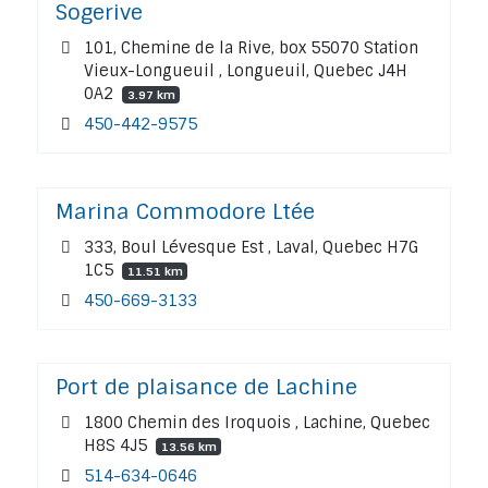
Sogerive
101, Chemine de la Rive, box 55070 Station
Vieux-Longueuil , Longueuil, Quebec J4H
0A2
3.97 km
450-442-9575
Marina Commodore Ltée
333, Boul Lévesque Est , Laval, Quebec H7G
1C5
11.51 km
450-669-3133
Port de plaisance de Lachine
1800 Chemin des Iroquois , Lachine, Quebec
H8S 4J5
13.56 km
514-634-0646