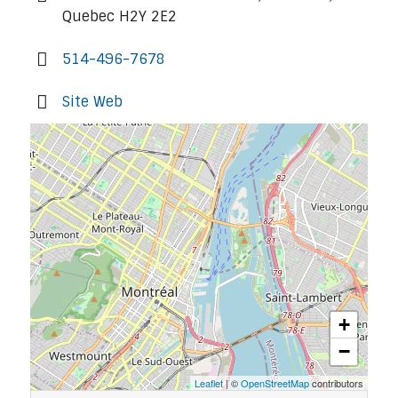
Quebec H2Y 2E2
514-496-7678
Site Web
+
−
Leaflet
| ©
OpenStreetMap
contributors