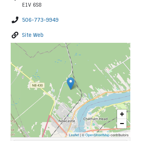
E1V 6S8
506-773-9949
Site Web
+
−
Leaflet
| ©
OpenStreetMap
contributors