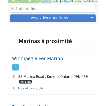
Leaflet
| ©
OpenStreetMap
contributors
Voyez les directions
Marinas à proximité
Winnipeg River Marina
33 Marina Road , Kenora, Ontario P9N 0B9
23.3 km
807-407-5964