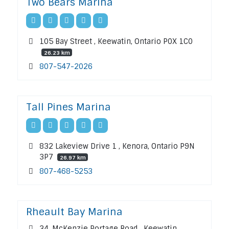
Two Bears Marina
105 Bay Street , Keewatin, Ontario P0X 1C0
26.23 km
807-547-2026
Tall Pines Marina
832 Lakeview Drive 1 , Kenora, Ontario P9N
3P7
26.97 km
807-468-5253
Rheault Bay Marina
34, McKenzie Portage Road , Keewatin,