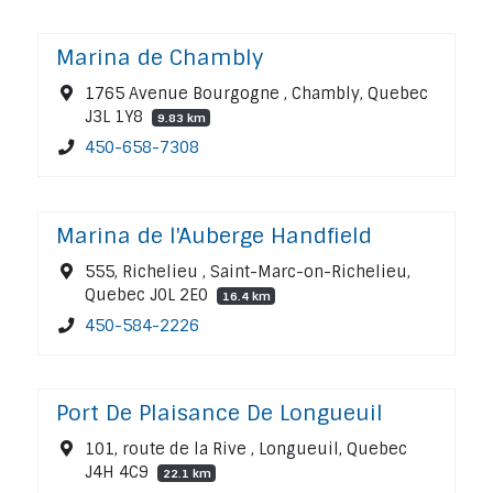
Marina de Chambly
1765 Avenue Bourgogne , Chambly, Quebec
J3L 1Y8
9.83 km
450-658-7308
Marina de l'Auberge Handfield
555, Richelieu , Saint-Marc-on-Richelieu,
Quebec J0L 2E0
16.4 km
450-584-2226
Port De Plaisance De Longueuil
101, route de la Rive , Longueuil, Quebec
J4H 4C9
22.1 km