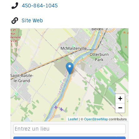
450-864-1045
Site Web
+
−
Leaflet
| ©
OpenStreetMap
contributors