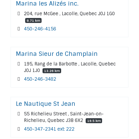
Marina les Alizés inc.
204, rue McGee , Lacolle, Quebec J0J 1G0
8.71 km
450-246-4156
Marina Sieur de Champlain
195, Rang de la Barbotte , Lacolle, Quebec
J0J 1J0
13.26 km
450-246-3482
Le Nautique St Jean
55 Richelieu Street , Saint-Jean-on-
Richelieu, Quebec J3B 6X2
19.5 km
450-347-2341 ext: 222