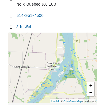
Noix, Quebec J0J 1G0
514-951-4500
Site Web
+
−
Leaflet
| ©
OpenStreetMap
contributors