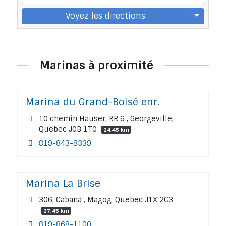
Voyez les directions
Marinas à proximité
Marina du Grand-Boisé enr.
10 chemin Hauser, RR 6 , Georgeville,
Quebec J0B 1T0
24.45 km
819-843-8339
Marina La Brise
306, Cabana , Magog, Quebec J1X 2C3
27.45 km
819-868-1100