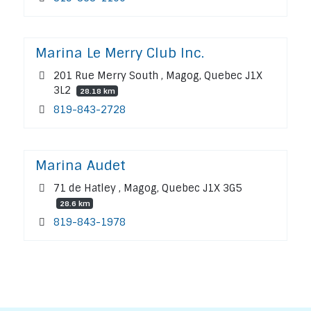
Marina Le Merry Club Inc.
201 Rue Merry South , Magog, Quebec J1X
3L2
28.18 km
819-843-2728
Marina Audet
71 de Hatley , Magog, Quebec J1X 3G5
28.6 km
819-843-1978