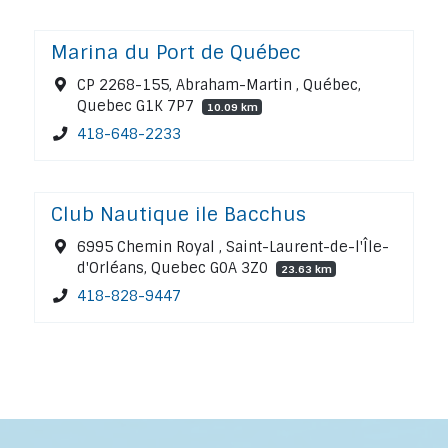
Marina du Port de Québec
CP 2268-155, Abraham-Martin , Québec,
Quebec G1K 7P7
10.09 km
418-648-2233
Club Nautique ile Bacchus
6995 Chemin Royal , Saint-Laurent-de-l'Île-
d'Orléans, Quebec G0A 3Z0
23.63 km
418-828-9447