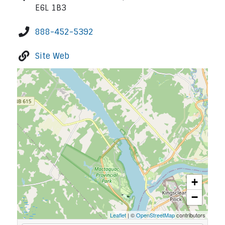
E6L 1B3
888-452-5392
Site Web
+
−
Leaflet
| ©
OpenStreetMap
contributors