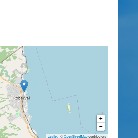
+
−
Leaflet
| ©
OpenStreetMap
contributors