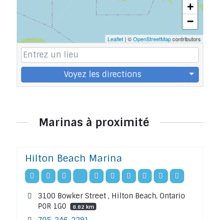
+
−
Leaflet
| ©
OpenStreetMap
contributors
Voyez les directions
Marinas à proximité
Hilton Beach Marina
3100 Bowker Street , Hilton Beach, Ontario
P0R 1G0
8.82 km
705-246-2291