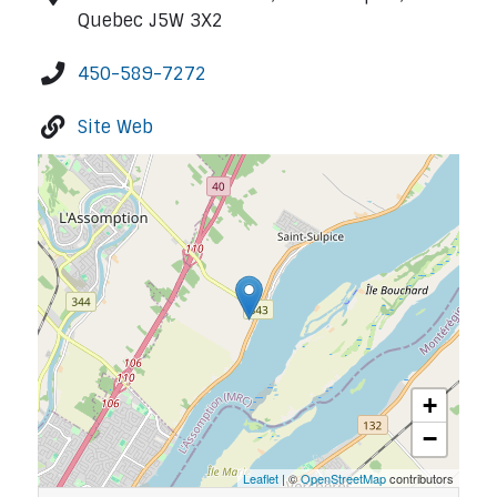
Quebec J5W 3X2
450-589-7272
Site Web
+
−
Leaflet
| ©
OpenStreetMap
contributors