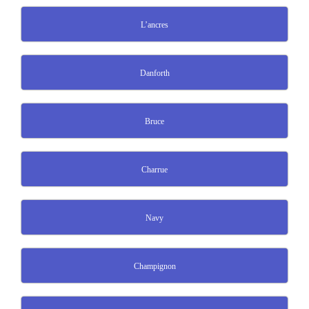
L’ancres
Danforth
Bruce
Charrue
Navy
Champignon