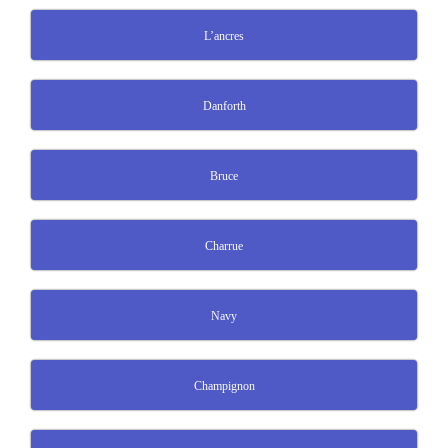
L’ancres
Danforth
Bruce
Charrue
Navy
Champignon