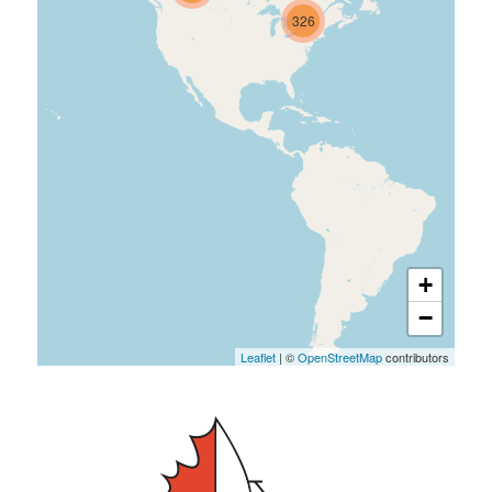
326
+
−
Leaflet
| ©
OpenStreetMap
contributors