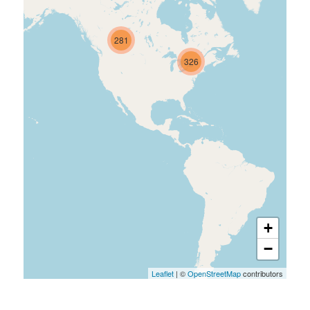
281
326
+
−
Leaflet
| ©
OpenStreetMap
contributors