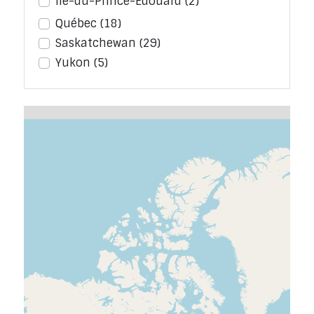
Île-du-Prince-Édouard
(2)
Québec
(18)
Saskatchewan
(29)
Yukon
(5)