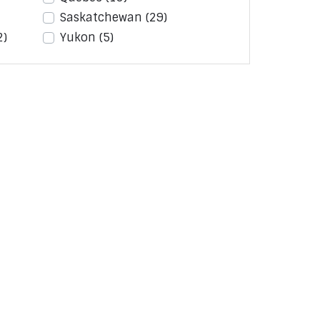
Saskatchewan
(29)
2)
Yukon
(5)