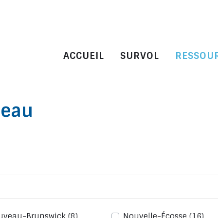
ACCUEIL
SURVOL
RESSOU
'eau
uveau-Brunswick
(8)
Nouvelle-Écosse
(16)