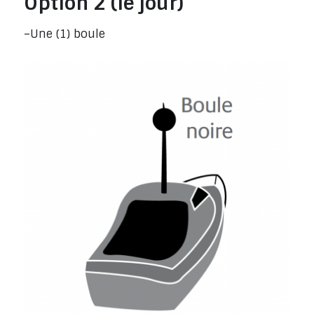
Option 2 (le jour)
–Une (1) boule