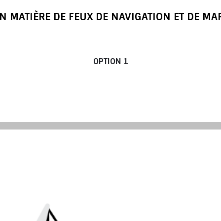
N MATIÈRE DE FEUX DE NAVIGATION ET DE M
longueur de 7 m (23 pi) à moins de 20 m (65 pi 
OPTION 1