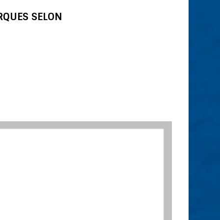
ARQUES SELON
7 po) – Règle 25